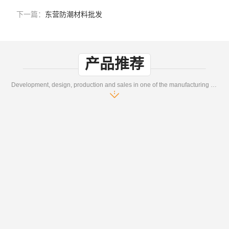
下一篇：
东营防潮材料批发
产品推荐
Development, design, production and sales in one of the manufacturing enterprises