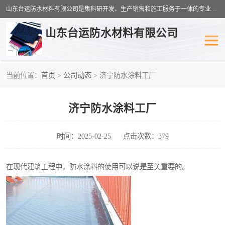
山东台运防水材料有限公司是集科研开发、生产销售和施工服务于一体的专业化防水材料厂家，公司拥有雄厚的研制生产实力和丰富的实际施工经验，在防水材料及施工行业拥有广泛的信誉；公司主要产品有：耐根穿刺SBS防水卷材,自粘型防水卷材,耐水型防水卷材,聚乙烯丙涤纶高分子防水卷材,自粘橡胶沥青防水卷材等。
山东台运防水材料有限公司
当前位置：
首页
>
公司动态
> 济宁防水涂料工厂
防潮材料
防水涂料
济宁防水涂料工厂
工农业塑料
SBS防水卷材
自粘型防水卷材
耐水型防水卷材
时间：2025-02-25
点击次数：379
高分子防水卷材
自粘橡胶沥青防水卷材
在现代建筑工程中，防水涂料的使用可以说是至关重要的。
聚乙烯丙纶复合防水卷材
聚氯乙烯防水卷材