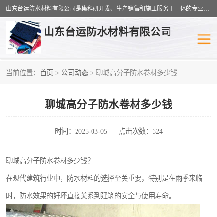
山东台运防水材料有限公司是集科研开发、生产销售和施工服务于一体的专业化防水材料厂家，公司拥有雄厚的研制生产实力和丰富的实际施工经验，在防水材料及施工行业拥有广泛的信誉；公司主要产品有：耐根穿刺SBS防水卷材,自粘型防水卷材,耐水型防水卷材,聚乙烯丙涤纶高分子防水卷材,自粘橡胶沥青防水卷材等。
山东台运防水材料有限公司
当前位置：
首页
>
公司动态
> 聊城高分子防水卷材多少钱
防潮材料
防水涂料
聊城高分子防水卷材多少钱
工农业塑料
SBS防水卷材
自粘型防水卷材
耐水型防水卷材
时间：2025-03-05
点击次数：324
高分子防水卷材
自粘橡胶沥青防水卷材
聊城高分子防水卷材多少钱？
在现代建筑行业中，防水材料的选择至关重要，特别是在雨季来临
聚乙烯丙纶复合防水卷材
聚氯乙烯防水卷材
时，防水效果的好坏直接关系到建筑的安全与使用寿命。