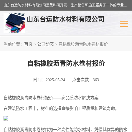
山东台运防水材料有限公司是集科研开发、生产销售和施工服务于一体的专业化防水材料厂家，公司拥有雄厚的研制生产实力和丰富的实际施工经验，在防水材料及施工行业拥有广泛的信誉；公司主要产品有：耐根穿刺SBS防水卷材,自粘型防水卷材,耐水型防水卷材,聚乙烯丙涤纶高分子防水卷材,自粘橡胶沥青防水卷材等。
山东台运防水材料有限公司
当前位置：
首页
>
公司动态
> 自粘橡胶沥青防水卷材报价
防潮材料
防水涂料
自粘橡胶沥青防水卷材报价
工农业塑料
SBS防水卷材
自粘型防水卷材
耐水型防水卷材
时间：2025-05-24
点击次数：363
高分子防水卷材
自粘橡胶沥青防水卷材
自粘橡胶沥青防水卷材报价——高品质防水解决方案
在建筑防水工程中，材料的选择直接影响工程质量和建筑寿命。
聚乙烯丙纶复合防水卷材
聚氯乙烯防水卷材
自粘橡胶沥青防水卷材作为一种高性能防水材料，凭借其优异的防水