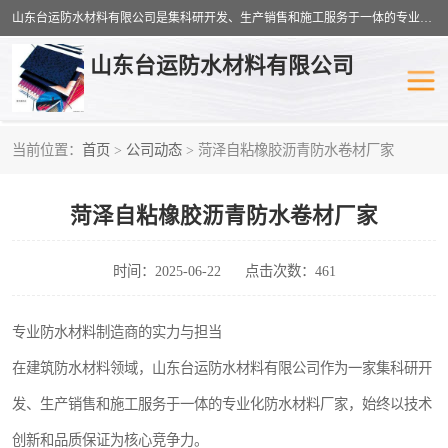
山东台运防水材料有限公司是集科研开发、生产销售和施工服务于一体的专业化防水材料厂家，公司拥有雄厚的研制生产实力和丰富的实际施工经验，在防水材料及施工行业拥有广泛的信誉；公司主要产品有：耐根穿刺SBS防水卷材,自粘型防水卷材,耐水型防水卷材,聚乙烯丙涤纶高分子防水卷材,自粘橡胶沥青防水卷材等。
山东台运防水材料有限公司
当前位置：
首页
>
公司动态
> 菏泽自粘橡胶沥青防水卷材厂家
防潮材料
防水涂料
菏泽自粘橡胶沥青防水卷材厂家
工农业塑料
SBS防水卷材
自粘型防水卷材
耐水型防水卷材
时间：2025-06-22
点击次数：461
高分子防水卷材
自粘橡胶沥青防水卷材
专业防水材料制造商的实力与担当
在建筑防水材料领域，山东台运防水材料有限公司作为一家集科研开
聚乙烯丙纶复合防水卷材
聚氯乙烯防水卷材
发、生产销售和施工服务于一体的专业化防水材料厂家，始终以技术
创新和品质保证为核心竞争力。