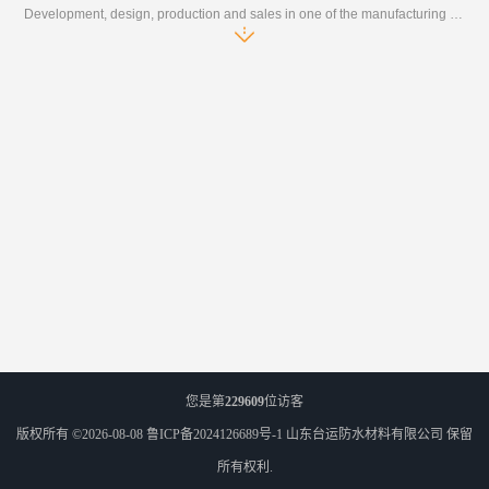
Development, design, production and sales in one of the manufacturing enterprises
您是第
229609
位访客
版权所有 ©2026-08-08
鲁ICP备2024126689号-1
山东台运防水材料有限公司
保留
所有权利.