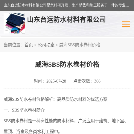
山东台运防水材料有限公司是集科研开发、生产销售和施工服务于一体的专业化防水材料厂家，公司拥有雄厚的研制生产实力和丰富的实际施工经验，在防水材料及施工行业拥有广泛的信誉；公司主要产品有：耐根穿刺SBS防水卷材,自粘型防水卷材,耐水型防水卷材,聚乙烯丙涤纶高分子防水卷材,自粘橡胶沥青防水卷材等。
山东台运防水材料有限公司
当前位置：
首页
>
公司动态
> 威海SBS防水卷材价格
防潮材料
防水涂料
威海SBS防水卷材价格
工农业塑料
SBS防水卷材
自粘型防水卷材
耐水型防水卷材
时间：2025-07-28
点击次数：366
高分子防水卷材
自粘橡胶沥青防水卷材
威海SBS防水卷材价格解析：高品质防水材料的优选方案
一、SBS防水卷材简介
聚乙烯丙纶复合防水卷材
聚氯乙烯防水卷材
SBS防水卷材是一种高性能的防水材料，广泛应用于建筑、地下室、
屋顶、浴室及各类水利工程中。