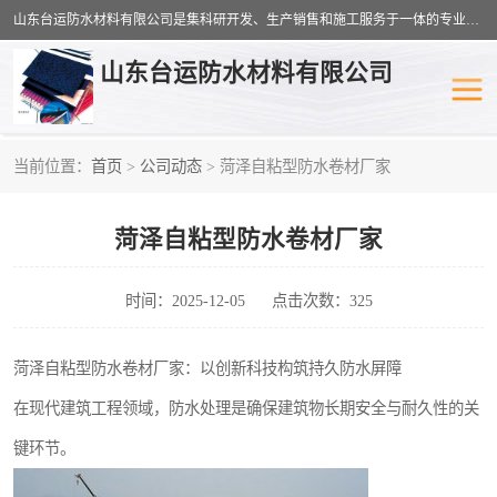
山东台运防水材料有限公司是集科研开发、生产销售和施工服务于一体的专业化防水材料厂家，公司拥有雄厚的研制生产实力和丰富的实际施工经验，在防水材料及施工行业拥有广泛的信誉；公司主要产品有：耐根穿刺SBS防水卷材,自粘型防水卷材,耐水型防水卷材,聚乙烯丙涤纶高分子防水卷材,自粘橡胶沥青防水卷材等。
山东台运防水材料有限公司
当前位置：
首页
>
公司动态
> 菏泽自粘型防水卷材厂家
防潮材料
防水涂料
菏泽自粘型防水卷材厂家
工农业塑料
SBS防水卷材
自粘型防水卷材
耐水型防水卷材
时间：2025-12-05
点击次数：325
高分子防水卷材
自粘橡胶沥青防水卷材
菏泽自粘型防水卷材厂家：以创新科技构筑持久防水屏障
在现代建筑工程领域，防水处理是确保建筑物长期安全与耐久性的关
聚乙烯丙纶复合防水卷材
聚氯乙烯防水卷材
键环节。