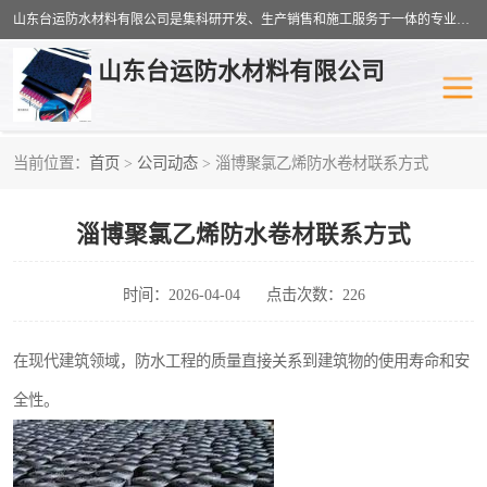
山东台运防水材料有限公司是集科研开发、生产销售和施工服务于一体的专业化防水材料厂家，公司拥有雄厚的研制生产实力和丰富的实际施工经验，在防水材料及施工行业拥有广泛的信誉；公司主要产品有：耐根穿刺SBS防水卷材,自粘型防水卷材,耐水型防水卷材,聚乙烯丙涤纶高分子防水卷材,自粘橡胶沥青防水卷材等。
山东台运防水材料有限公司
当前位置：
首页
>
公司动态
> 淄博聚氯乙烯防水卷材联系方式
防潮材料
防水涂料
淄博聚氯乙烯防水卷材联系方式
工农业塑料
SBS防水卷材
自粘型防水卷材
耐水型防水卷材
时间：2026-04-04
点击次数：226
高分子防水卷材
自粘橡胶沥青防水卷材
在现代建筑领域，防水工程的质量直接关系到建筑物的使用寿命和安
全性。
聚乙烯丙纶复合防水卷材
聚氯乙烯防水卷材