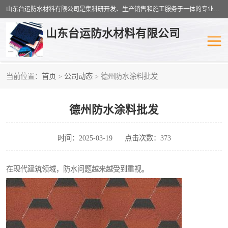
山东台运防水材料有限公司是集科研开发、生产销售和施工服务于一体的专业化防水材料厂家，公司拥有雄厚的研制生产实力和丰富的实际施工经验，在防水材料及施工行业拥有广泛的信誉；公司主要产品有：耐根穿刺SBS防水卷材,自粘型防水卷材,耐水型防水卷材,聚乙烯丙涤纶高分子防水卷材,自粘橡胶沥青防水卷材等。
山东台运防水材料有限公司
当前位置：
首页
>
公司动态
> 德州防水涂料批发
防潮材料
防水涂料
德州防水涂料批发
工农业塑料
SBS防水卷材
自粘型防水卷材
耐水型防水卷材
时间：2025-03-19
点击次数：373
高分子防水卷材
自粘橡胶沥青防水卷材
在现代建筑领域，防水问题越来越受到重视。
聚乙烯丙纶复合防水卷材
聚氯乙烯防水卷材