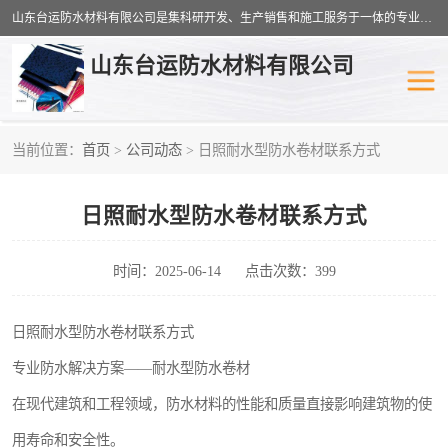
山东台运防水材料有限公司是集科研开发、生产销售和施工服务于一体的专业化防水材料厂家，公司拥有雄厚的研制生产实力和丰富的实际施工经验，在防水材料及施工行业拥有广泛的信誉；公司主要产品有：耐根穿刺SBS防水卷材,自粘型防水卷材,耐水型防水卷材,聚乙烯丙涤纶高分子防水卷材,自粘橡胶沥青防水卷材等。
山东台运防水材料有限公司
当前位置：
首页
>
公司动态
> 日照耐水型防水卷材联系方式
防潮材料
防水涂料
日照耐水型防水卷材联系方式
工农业塑料
SBS防水卷材
自粘型防水卷材
耐水型防水卷材
时间：2025-06-14
点击次数：399
高分子防水卷材
自粘橡胶沥青防水卷材
日照耐水型防水卷材联系方式
专业防水解决方案——耐水型防水卷材
聚乙烯丙纶复合防水卷材
聚氯乙烯防水卷材
在现代建筑和工程领域，防水材料的性能和质量直接影响建筑物的使
用寿命和安全性。