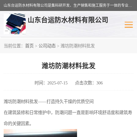
山东台运防水材料有限公司是集科研开发、生产销售和施工服务于一体的专业化防水材料厂家，公司拥有雄厚的研制生产实力和丰富的实际施工经验，在防水材料及施工行业拥有广泛的信誉；公司主要产品有：耐根穿刺SBS防水卷材,自粘型防水卷材,耐水型防水卷材,聚乙烯丙涤纶高分子防水卷材,自粘橡胶沥青防水卷材等。
山东台运防水材料有限公司
当前位置：
首页
>
公司动态
> 潍坊防潮材料批发
防潮材料
防水涂料
潍坊防潮材料批发
工农业塑料
SBS防水卷材
自粘型防水卷材
耐水型防水卷材
时间：2025-07-15
点击次数：306
高分子防水卷材
自粘橡胶沥青防水卷材
潍坊防潮材料批发——打造持久干燥的优质空间
在建筑装修和日常维护中，防潮问题一直是影响环境舒适度和建筑寿
聚乙烯丙纶复合防水卷材
聚氯乙烯防水卷材
命的关键因素。