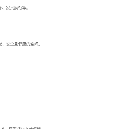
坏、家具腐蚀等。
燥、安全且健康的空间。
护膜，有效防止水分渗透。