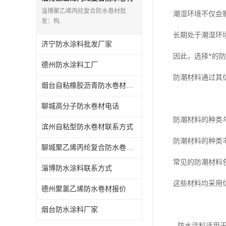
批发
淄博聚乙烯丙纶复合防水卷材批
潮湿环境不仅会
发：构..
长期处于潮湿环
济宁防水涂料批发厂家
因此，选择*的
德州防水涂料工厂
防潮材料通过其
烟台自粘橡胶沥青防水卷材批发厂家
聊城高分子防水卷材电话
防潮材料的种类
滨州自粘型防水卷材联系方式
防潮材料的种类
聊城聚乙烯丙纶复合防水卷材报价
常见的防潮材料
淄博防水涂料联系方式
这些材料均采用
德州聚氯乙烯防水卷材报价
烟台防水涂料厂家
- 防水涂料适