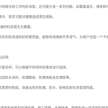
影响居住和工作的舒适度，还可能引发一系列问题，如霉菌滋生、墙体损
境中，甚至可能对健康造成潜在威胁。
防潮材料显得尤为重要。
优异的防渗透和防积聚性能，能够有效隔绝外界湿气，为用户创造一个干
与应用
丰富多样，可以根据不同场所和需求进行选择。
包括防水涂料、防潮壁纸、防潮地板及防潮垫等。
优质原料制成，具备出色的防潮、防水、耐候及耐化学腐蚀性能。
用于墙面和地面的防潮处理，施工简便，干燥快速，能够形成一层坚固的保